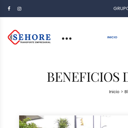
GRUPO
INICIO
BENEFICIOS D
Inicio
>
B