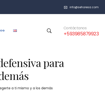
info@sehoresa.com
Contáctanos
LOG
+593985879923
defensiva para
s demás
egerte a ti mismo y a los demás