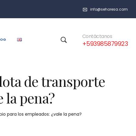
info@sehoresa.com
Contáctanos
LOG
+593985879923
lota de transporte
e la pena?
pio para los empleados: ¿vale la pena?