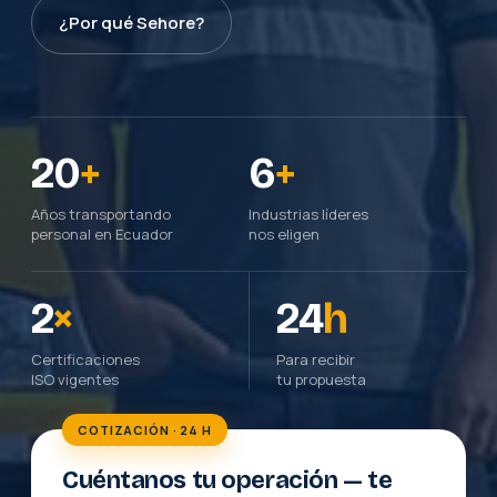
¿Por qué Sehore?
20
+
6
+
Años transportando
Industrias líderes
personal en Ecuador
nos eligen
2
×
24
h
Certificaciones
Para recibir
ISO vigentes
tu propuesta
COTIZACIÓN · 24 H
Cuéntanos tu operación — te